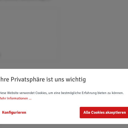
Ihre Privatsphäre ist uns wichtig
iese Website verwendet Cookies, um eine bestmögliche Erfahrung bieten zu können.
ehr Informationen ...
Konfigurieren
Alle Cookies akzeptieren